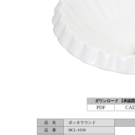
ダウンロード 【承認
PDF
CA
品 名
ポッタラウンド
品 番
HCL-1030