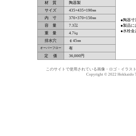
材 質
陶器製
サイズ
435×435×190㎜
内 寸
370×370×150㎜
●陶器寸
容 量
7.3㍑
●製品に
●水栓金
重 量
4.7㎏
排水穴
￠45㎜
有
オーバーフロー
定 価
36,000円
このサイトで使用されている画像・ロゴ・イラスト
Copyright © 2022 Hokkaido Tra