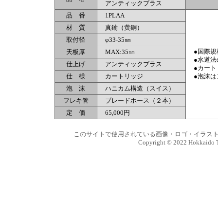
アンティックブラス
品 番
1PLAA
材 質
真鍮（黄銅）
取付径
φ33-35㎜
天板厚
MAX:35㎜
●国際規格
●水道法
仕上げ
アンティックブラス
●カート
仕 様
カートリッジ
●泡沫は
泡 沫
ハニカム構造（スイス）
フレキ管
ブレードホース（２本）
定 価
65,000円
このサイトで使用されている画像・ロゴ・イラスト
Copyright © 2022 Hokkaido Tra