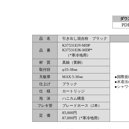
ダウ
PD
品 名
引き出し混合栓 ブラック
K37531EJV-MDP
K37531EJK-MDP*
品 番
（*寒冷地用）
材 質
真鍮（黄銅）
取付径
φ35-38㎜
天板厚
MAX:5-30㎜
●国際規格
●水道法
仕上げ
ブラック
●シャワ
仕 様
カートリッジ
泡 沫
ハニカム構造
フレキ管
ブレードホース（2本）
85,000円
定 価
87,000円
（*寒冷地用）